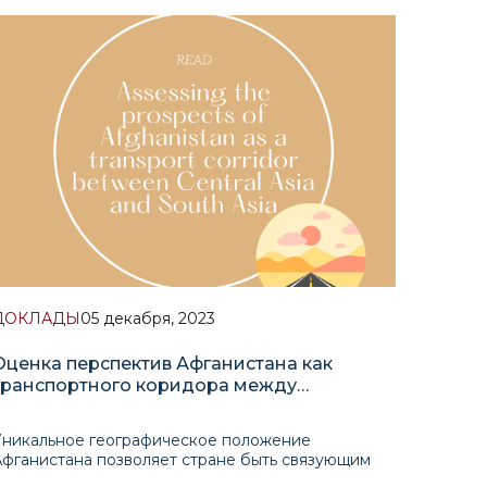
дипломатии, чтобы обсудить растущее значение
Центральной Азии на международной арене.
Профессор Умаров проливает свет на
тратегическое значение региона,
геополитическую дин
ДОКЛАДЫ
05 декабря, 2023
Оценка перспектив Афганистана как
транспортного коридора между
Центральной Азией и Южной Азией
Уникальное географическое положение
Афганистана позволяет стране быть связующим
звеном между Центральной и Южной Азией и