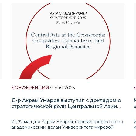
исследований Афганистана и Южной Азии
Института перспективных международных
исследований (ИПМИ), представляет собой
У
прикладно
и
КОНФЕРЕНЦИИ
31 мая, 2025
Д-р Акрам Умаров выступил с докладом о
стратегической роли Центральной Азии
на Азиатской конференции лидеров в
Сеуле
21–22 мая д-р Акрам Умаров, первый проректор по
академическим делам Университета мировой
экономики и дипломатии (УМЭД) и директор