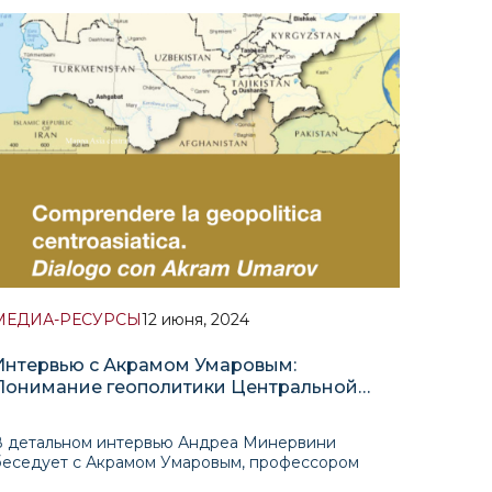
сотрудничестве с Шанхайской академией
общественных наук и Фуданьским университетом
провели международную онлайн-конференцию
«Председательство Китая в ШОС: Проблемы и
перспек
МЕДИА-РЕСУРСЫ
12 июня, 2024
Интервью с Акрамом Умаровым:
Понимание геополитики Центральной
Азии
В детальном интервью Андреа Минервини
беседует с Акрамом Умаровым, профессором
политологии Университета мировой экономики и