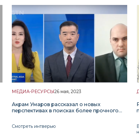
события в Афганистане и вокруг него, отдавая
приоритет своевременным и значимым
д
я
тематическим и региональным подходам.
и
Очевидно, что быстрый приход Талибана к власти
б
в августе 2021
МЕДИА-РЕСУРСЫ
26 мая, 2023
Акрам Умаров рассказал о новых
перспективах в поисках более прочного
партнерства и дипломатии на саммите
Китай-Центральная Азия в Сиане 18-19 мая
Смотреть интверью
2023 года. Для Asia Today, CGTN.
н