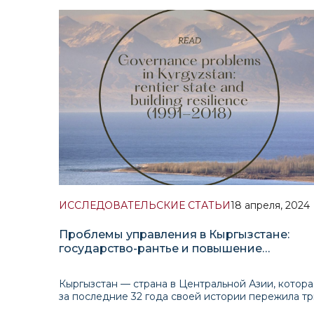
Представительством Фонда имени Фридриха
Эберта в Центральной Азии в 2023–2024 гг.
реализовал исследовательский проект,
посвящённый изучению новой социальной
ИССЛЕДОВАТЕЛЬСКИЕ СТАТЬИ
18 апреля, 2024
Проблемы управления в Кыргызстане:
государство-рантье и повышение
устойчивости (1991-2018 гг.)
Кыргызстан — страна в Центральной Азии, котора
за последние 32 года своей истории пережила т
свержения своего президента, два случая