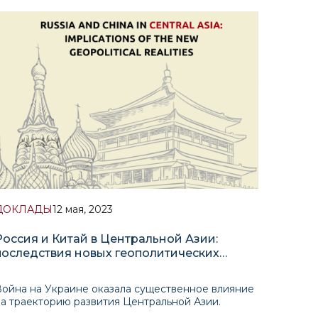
Ближним Востоком. Однако за последние
вадцать лет, во время правления Хамида Карзая
 Ашрафа Гани, такой потенциал фактически не
ыл реализован. Во многом это рассматривалось
ДОКЛАДЫ
12 мая, 2023
Россия и Китай в Центральной Азии:
последствия новых геополитических
реалий
Война на Украине оказала существенное влияние
а траекторию развития Центральной Азии.
Регион, еще не оправившийся от ранее