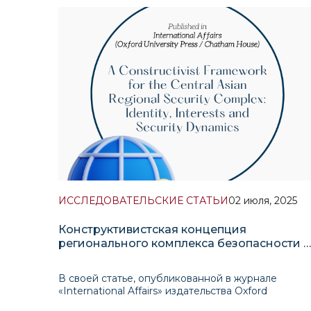
соперничество великих держав и эрозия
многосторонних институтов меняют глобальный
стратегический ландшафт таким образом, что это
затрагивает даже регионы, ге
ИССЛЕДОВАТЕЛЬСКИЕ СТАТЬИ
02 июля, 2025
Конструктивистская концепция
регионального комплекса безопасности в
Центральной Азии: идентичность,
интересы и динамика безопасности
В своей статье, опубликованной в журнале
«International Affairs» издательства Oxford
University Press, д-р Акрам Умаров и проф. Тимур