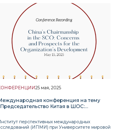
значение международного академического
сотрудничества. Он подчеркнул растущую роль
збекистана как регионального связующего звена
 ег
КОНФЕРЕНЦИИ
25 мая, 2025
Международная конференция на тему
«Председательство Китая в ШОС:
Проблемы и перспективы развития
организации»
Институт перспективных международных
исследований (ИПМИ) при Университете мировой
экономики и дипломатии (УМЭД) в