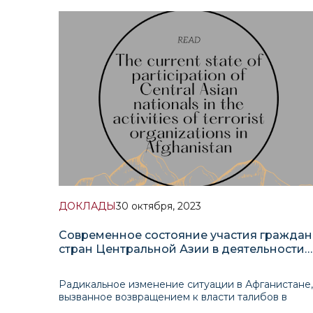
массового этнического насилия и смену 32
премьер-министров. После обретения
независимости в 1991 году Кыргызстан столкнулс
с комплексом социально-экономич
ДОКЛАДЫ
30 октября, 2023
Современное состояние участия граждан
стран Центральной Азии в деятельности
террористических организаций в
Афганистане
Радикальное изменение ситуации в Афганистане,
вызванное возвращением к власти талибов в
августе 2021 года, поставило вопрос о