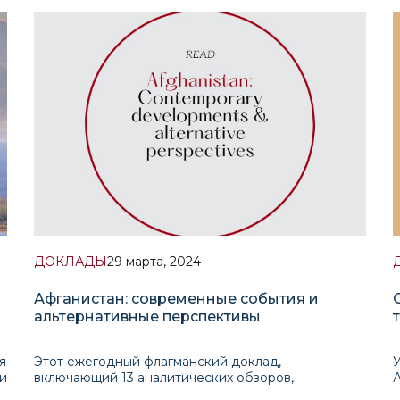
Раджаратнама (Наньянский технологический
университет, Сингапур) провел детальное
исследование, чтобы проанализировать распростр
с
ДОКЛАДЫ
29 марта, 2024
Афганистан: современные события и
альтернативные перспективы
я
Этот ежегодный флагманский доклад,
ри
включающий 13 аналитических обзоров,
предлагает альтернативный взгляд на события и