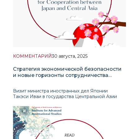
КОММЕНТАРИЙ
30 августа, 2025
Стратегия экономической безопасности
и новые горизонты сотрудничества
Японии и Центральной Азии
Визит министра иностранных дел Японии
Такэси Иваи в государства Центральной Азии
был тесно увязан с внутренней политической и
экономической повесткой Токио. Поездка
рассматривалась как подготовительный этап к
саммиту «Ц5+Япония» и была призвана придать
новое содержание взаимодейс