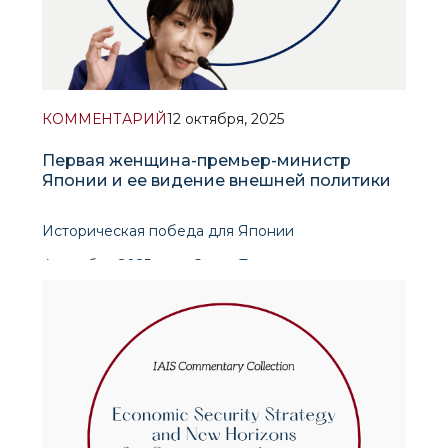
КОММЕНТАРИЙ
12 октября, 2025
Первая женщина-премьер-министр
Японии и ее видение внешней политики
Историческая победа для Японии
4 октября 2025 года Санаэ Такаити одержала
победу на выборах президента Либерально-
демократической партии (ЛДП), опередив
Синдзиро Коидзуми со счетом 185 голосов
против 156 во втором туре. Благодаря этой
победе она стала первой женщиной-прем