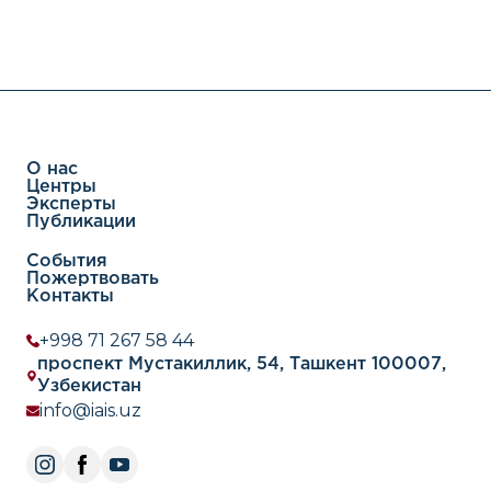
часто называют примером восточноазиатской
экономической модели. Страна занимает третье
место в мире по номинальному ВВП и четвертое
по паритету покупательной способности (ППС).
Экономика Японии резко выросла во второ
О нас
Центры
Эксперты
Публикации
События
Пожертвовать
Контакты
+998 71 267 58 44
проспект Мустакиллик, 54, Ташкент 100007,
Узбекистан
info@iais.uz