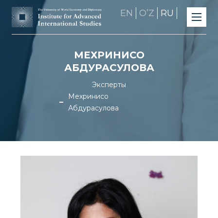
EN
OʼZ
RU
МЕХРИНИСО
АБДУРАСУЛОВА
Эксперты
Мехринисо
Абдурасулова