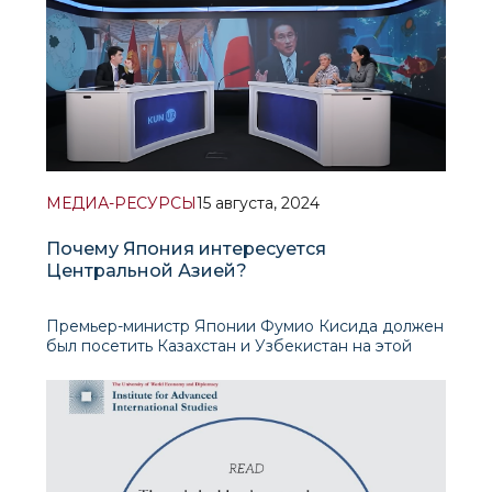
специальной сес
МЕДИА-РЕСУРСЫ
15 августа, 2024
Почему Япония интересуется
Центральной Азией?
Премьер-министр Японии Фумио Кисида должен
был посетить Казахстан и Узбекистан на этой
неделе, а также провести саммит «Центральная
Азия + Япония”. Но из-за угрозы цунами в Стране
восходящего солнца он отложил свою поездку.
Так с чем же связано стремление Токио
активизироваться в Цент