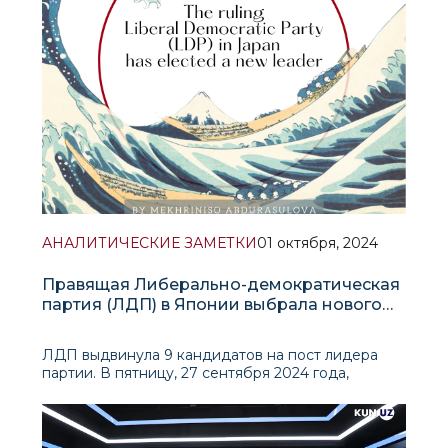
АНАЛИТИЧЕСКИЕ ЗАМЕТКИ
01 октября, 2024
Правящая Либерально-демократическая
партия (ЛДП) в Японии выбрала нового
лидера.
ЛДП выдвинула 9 кандидатов на пост лидера
партии. В пятницу, 27 сентября 2024 года,
победителем был объявлен Сигэру Исиба, что
всегда означало занятие должности премьер-
министра Японии. Парламент проголосует за его
утверждение на посту премьер-министра на