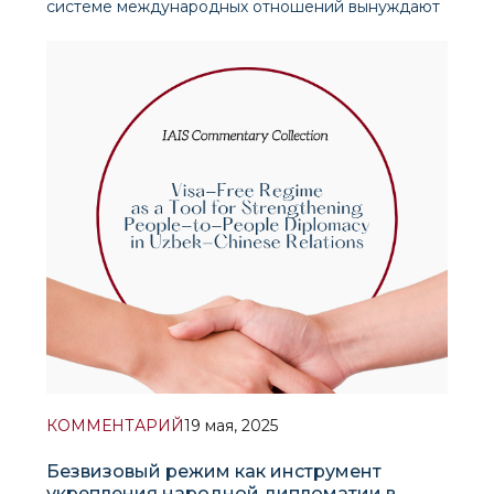
системе международных отношений вынуждают
государства мира использовать не только
классический реалполитик, но и инструменты
«мягкой силы». В этой связи культурная
дипломатия играет все более важную роль,
становясь ключевым фактором укрепления дов
КОММЕНТАРИЙ
19 мая, 2025
Безвизовый режим как инструмент
укрепления народной дипломатии в