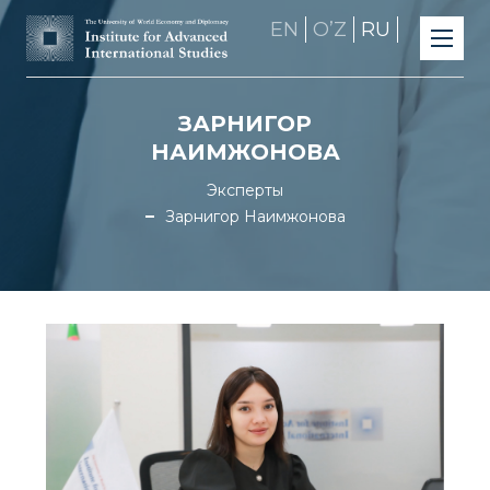
EN
OʼZ
RU
ЗАРНИГОР
НАИМЖОНОВА
Эксперты
Зарнигор Наимжонова