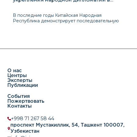
узбекско-китайских отношениях
В последние годы Китайская Народная
Республика демонстрирует последовательную
активизацию сотрудничества со странами
Центральной Азии, что, в частности, проявляется
в инициированной председателем КНР Си
Цзиньпином платформе многостороннего
диалога на уровне глав государств в формате
«Китай
О нас
Центры
Эксперты
Публикации
События
Пожертвовать
Контакты
+998 71 267 58 44
проспект Мустакиллик, 54, Ташкент 100007,
Узбекистан