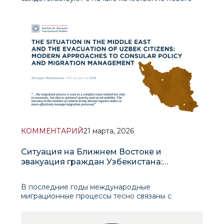
этапа во внешней трудовой политике
Узбекистана. Примечательно, что эти
партнерства направлены не только на
увеличение экспорта рабочей силы, но и на
подготовку человеческого капитала в соотв
КОММЕНТАРИЙ
21 марта, 2026
Ситуация на Ближнем Востоке и
эвакуация граждан Узбекистана:
современные подходы к консульской
политике и управлению миграцией
В последние годы международные
миграционные процессы тесно связаны с
глобальными геополитическими изменениями, а
политические вопросы и вопросы безопасности
оказывают значительное влияние на