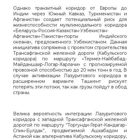
Однако транзитный коридор от Европы до
Индии через Южный Кавказ, Туркменистан и
Афганистан создает потенциальный риск для
жизнеспособности мультимодального коридора
«Беларусь-Россия-Казахстан-Узбекистан-
Афганистан-Пакистан-порты Индийского
океана», предложенного Узбекистаном. Данная
инициатива сопряжена с проектом строительства
Трансафганской железной дороги (Кабульского
коридора) по маршруту «Термез-Найбабад-
Майданшахр-Логар-Харлачи» с прогнозируемой
провозной способностью до 20 млн тонн в год. В
случае активизации Лазуритового коридора в
расширенном варианте Ташкент рискует
потерять эти потоки, так как грузы пойдут в обод
страны.
Велика вероятность интеграции Лазуритового
коридора с западной Трансафганской железной
дорогой по маршруту “Торгунди-Герат-Кандагар-
Спин-Булдак”, продвигаемой Ашхабадом и
Астаной как альтернатива Кабульскому коридору,