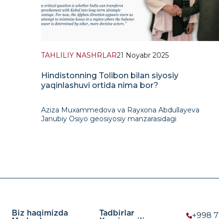
TAHLILIY NASHRLAR
21 Noyabr 2025
Hindistonning Tolibon bilan siyosiy
yaqinlashuvi ortida nima bor?
Aziza Muxammedova va Rayxona Abdullayeva
Janubiy Osiyo geosiyosiy manzarasidagi
tezlashayotgan o‘zgarishlar fonida Hindistonning
Tolibon bilan ehtiyotkorona, ammo muhim siyosiy
yaqinlashuvini tahlil qilmoqda. Ular 2025-yil 10-
oktyabrda Nyu
Biz haqimizda
Tadbirlar
+998 7