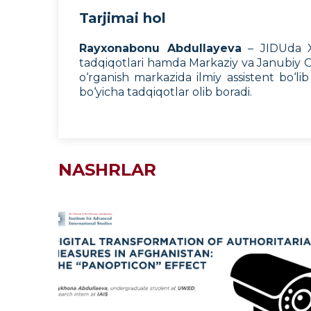
Tarjimai hol
Rayxonabonu Abdullayeva
– JIDUda Xa
tadqiqotlari hamda Markaziy va Janubiy Osi
o‘rganish markazida ilmiy assistent bo‘li
bo‘yicha tadqiqotlar olib boradi.
NASHRLAR