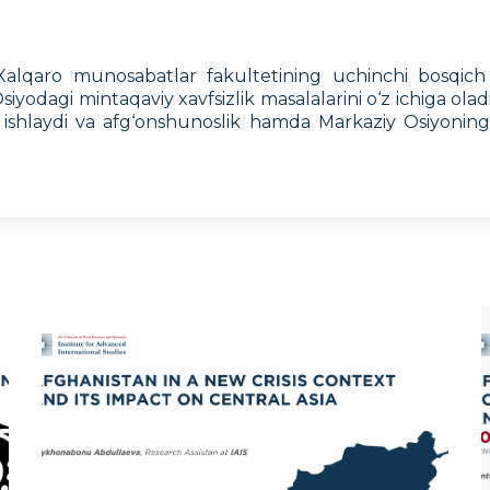
lqaro munosabatlar fakultetining uchinchi bosqich ta
yodagi mintaqaviy xavfsizlik masalalarini o‘z ichiga olad
b ishlaydi va afg‘onshunoslik hamda Markaziy Osiyoning