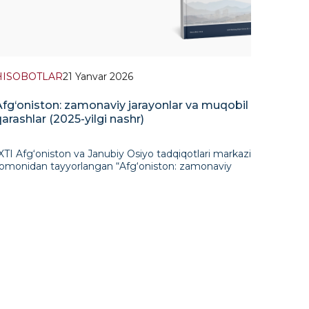
HISOBOTLAR
21 Yanvar 2026
Afg‘oniston: zamonaviy jarayonlar va muqobil
arashlar (2025-yilgi nashr)
XTI Afg‘oniston va Janubiy Osiyo tadqiqotlari markazi
omonidan tayyorlangan “Afg‘oniston: zamonaviy
arayonlar va muqobil qarashlar” (2025-yilgi nashr) yillik
ahliliy hisobotida Afg‘onistonda kuzatilayotgan
arayonlar hamda ularn