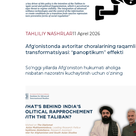
TAHLILIY NASHRLAR
11 Aprel 2026
Afg‘onistonda avtoritar choralarining raqamli
transformatsiyasi: “panoptikum” effekti
So‘nggi yillarda Afg‘oniston hukumati aholiga
nisbatan nazoratni kuchaytirish uchun o‘zining
texnologik imkoniyatlarini kengaytirmoqda va
moslashtirmoqda. Texnik bazaning takomillashuvi
hokimiyatlarga an’anaviy usullardan tashqariga
chiqadigan yan