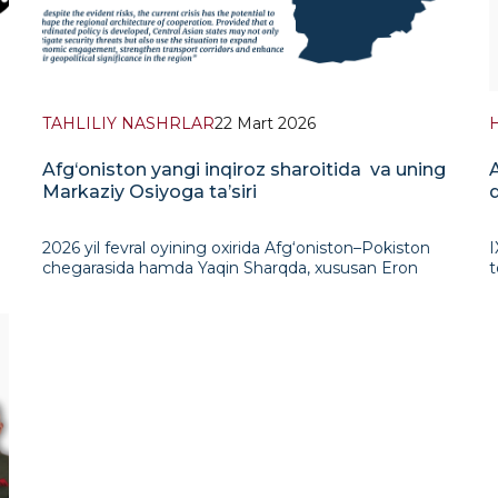
TAHLILIY NASHRLAR
22 Mart 2026
Afg‘oniston yangi inqiroz sharoitida va uning
Markaziy Osiyoga ta’siri
q
2026 yil fevral oyining oxirida Afg‘oniston–Pokiston
I
chegarasida hamda Yaqin Sharqda, xususan Eron
t
hududida bir vaqtning o‘zida harbiy mojarolar
j
eskalatsiyasi boshlandi. Afg‘onistonning g‘arbiy va
t
sharqiy chegaralarida keskinlikning kuchayis
j