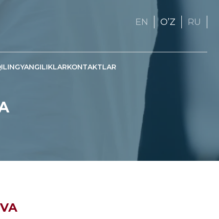
EN
OʼZ
RU
ILING
YANGILIKLAR
KONTAKTLAR
A
EVA