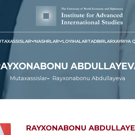
TAXASSISLAR
NASHRLAR
LOYIHALAR
TADBIRLAR
XAYRIYA Q
RAYXONABONU ABDULLAYEV
Mutaxassislar
Rayxonabonu Abdullayeva
RAYXONABONU ABDULLAY