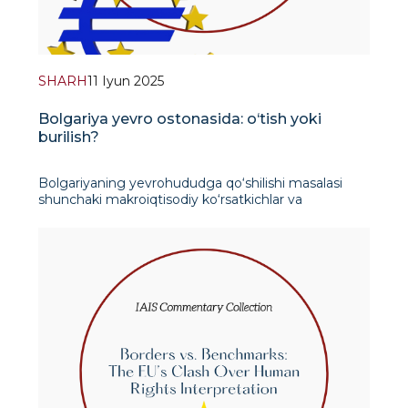
SHARH
11 Iyun 2025
Bolgariya yevro ostonasida: o‘tish yoki
burilish?
Bolgariyaning yevrohududga qo‘shilishi masalasi
shunchaki makroiqtisodiy ko‘rsatkichlar va
institutsional tartiblarni bajarish emas. Bu yanada
chuqurroq jarayon - ishonchni mustahkamlash,