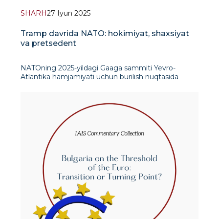
SHARH
27 Iyun 2025
Tramp davrida NATO: hokimiyat, shaxsiyat
va pretsedent
NATOning 2025-yildagi Gaaga sammiti Yevro-
Atlantika hamjamiyati uchun burilish nuqtasida
o‘tkazildi. Yaqin Sharqdagi qayta kuchaygan
geosiyosiy keskinlik, Ukrainadagi davom etayotgan
mojarolar va alyansning uzoq muddatli strategik
birdamligi haqidagi o‘sib borayotgan xavotirlar fonida