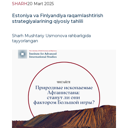
SHARH
20 Mart 2025
Estoniya va Finlyandiya raqamlashtirish
strategiyalarining qiyosiy tahlili
Sharh Mushtariy Usmonova rahbarligida
tayyorlangan
Jahon iqtisodiyoti va diplomatiya universiteti
to‘rtinchi kurs talabasi, IXTI Yevropa tadqiqotlari
markazi amaliyotchisi Parvina Kuchmurodova
tomonidan tayyorlangan sharhda Estoniya