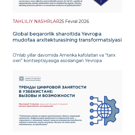
TAHLILIY NASHRLAR
25 Fevral 2026
Global beqarorlik sharoitida Yevropa
mudofaa arxitekturasining transformatsiyasi
Oʻnlab yillar davomida Amerika kafolatlari va “tarix
oxiri” kontseptsiyasiga asoslangan Yevropa
xavfsizligining zamonaviy arxitekturasi bugungi
kunda sezilarli transformatsiyani boshdan
kechirmoqda. So‘nggi yillar voqealari transatlantik
hamkorlik himoy