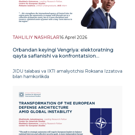
TAHLILIY NASHRLAR
16 Aprel 2026
Orbandan keyingi Vengriya: elektoratning
qayta saflanishi va konfrontatsion
suverenizm chegaralari
JIDU talabasi va IXTI amaliyotchisi Roksana Izzatova
bilan hamkorlikda
Joriy yilning 12-aprelda bo‘lib o‘tgan Vengriya
parlament saylovlari, mamlakatning Yevropa
iqtisodiyotidagi ulushi taxminan