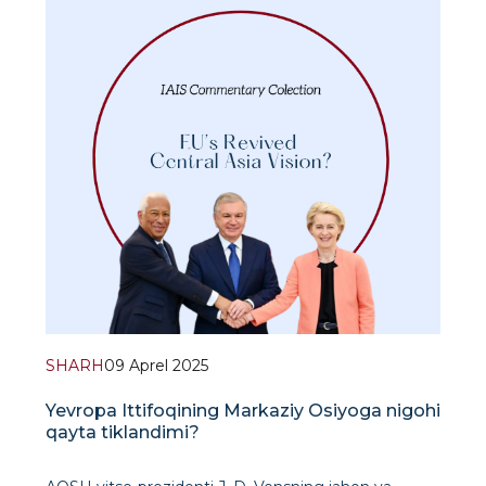
munosabatlaridagi keskinlikni yumshatish uchun
mumkin bo‘lgan qadam sifatida Yev
SHARH
09 Aprel 2025
Yevropa Ittifoqining Markaziy Osiyoga nigohi
qayta tiklandimi?