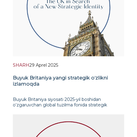
SHARH
29 Aprel 2025
Buyuk Britaniya yangi strategik o‘zlikni
izlamoqda
Buyuk Britaniya siyosati 2025-yil boshidan
o‘zgaruvchan global tuzilma fonida strategik
ustuvorliklarni qayta ko‘rib chiqish bosqichiga kirdi.
E’tibor diqqatida — Yevropa Ittifoqi bilan mudofaa va
savdo-iqtisodiy hamkorlikni mustahkamlash turibdi.
Bu nafaqat Brexit’d