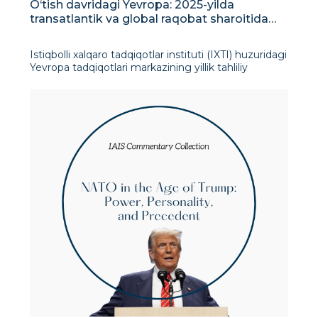
O‘tish davridagi Yevropa: 2025-yilda
transatlantik va global raqobat sharoitida
strategik tanlovlar
Istiqbolli xalqaro tadqiqotlar instituti (IXTI) huzuridagi
Yevropa tadqiqotlari markazining yillik tahliliy
hisoboti Yevropaning o‘zgarib borayotgan strategik
muhitini kuchayib borayotgan geosiyosiy raqobat,
ichki institutsional va ijtimoiy bosimlar hamda
transatla