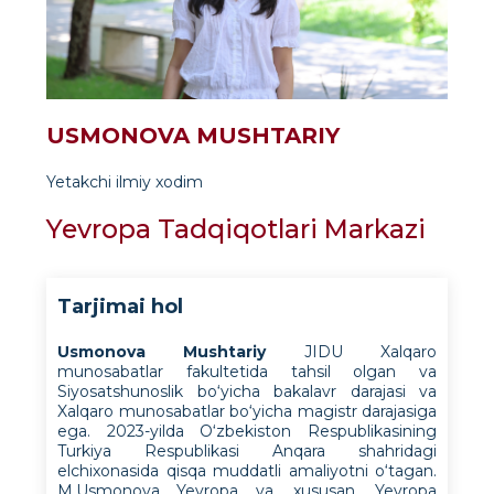
USMONOVA MUSHTARIY
Yetakchi ilmiy xodim
Yevropa Tadqiqotlari Markazi
Tarjimai hol
Usmonova Mushtariy
JIDU Xalqaro
munosabatlar fakultetida tahsil olgan va
Siyosatshunoslik bo‘yicha bakalavr darajasi va
Xalqaro munosabatlar bo‘yicha magistr darajasiga
ega. 2023-yilda O‘zbekiston Respublikasining
Turkiya Respublikasi Anqara shahridagi
elchixonasida qisqa muddatli amaliyotni o‘tagan.
M.Usmonova Yevropa va, xususan, Yevropa