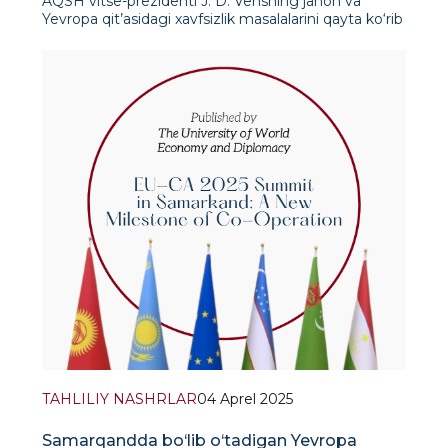
AQSH vitse-prezidenti J. D. Vensning jahon va
Yevropa qit’asidagi xavfsizlik masalalarini qayta ko‘rib
chiqish haqidagi Myunxen nutqi xavfsizlik tizim
TAHLILIY NASHRLAR
04 Aprel 2025
Samarqandda bo‘lib o‘tadigan Yevropa