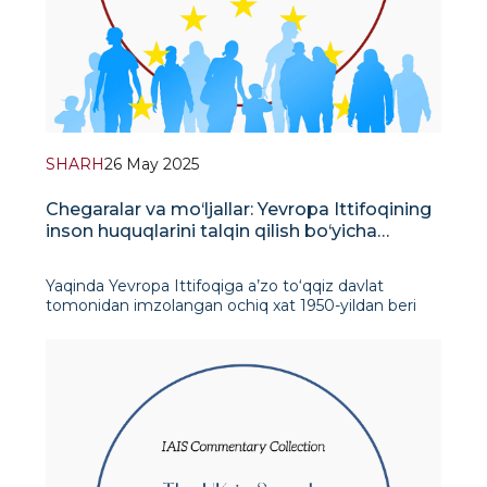
SHARH
26 May 2025
Chegaralar va mo‘ljallar: Yevropa Ittifoqining
inson huquqlarini talqin qilish bo‘yicha
to‘qnashuvi
Yaqinda Yevropa Ittifoqiga a’zo to‘qqiz davlat
tomonidan imzolangan ochiq xat 1950-yildan beri
Yevropa Kengashi va Inson huquqlari bo‘yicha