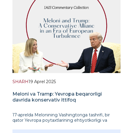
SHARH
19 Aprel 2025
Meloni va Tramp: Yevropa beqarorligi
davrida konservativ ittifoq
17-aprelda Melonining Vashingtonga tashrifi, bir
qator Yevropa poytaxtlarining ehtiyotkorligi va
Yevropa Ittifoqi yaxlitligining buzilishi xavotirlariga
qaramay, AQSH va Yevropa Ittifoqi o‘rtasidagi savdo