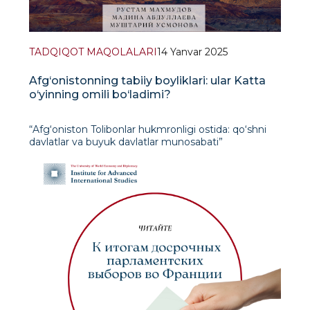
TADQIQOT MAQOLALARI
14 Yanvar 2025
Afg‘onistonning tabiiy boyliklari: ular Katta
o‘yinning omili bo‘ladimi?
“Afg‘oniston Tolibonlar hukmronligi ostida: qo‘shni
davlatlar va buyuk davlatlar munosabati”
mavzusidagi xalqaro anjuman materiallari orasida
Siyosatshunoslik kafedrasi katta o‘qituvchisi Madina
Abdullayeva va IXTI ilmiy xodimi