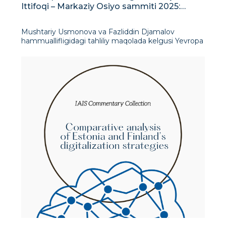
Ittifoqi – Markaziy Osiyo sammiti 2025:
hamkorlikning yangi bosqichi
Mushtariy Usmonova va Fazliddin Djamalov
hammuallifligidagi tahliliy maqolada kelgusi Yevropa
Ittifoqi-Markaziy Osiyo sammiti har tomonlama
tahlil qilingan. Mualliflar sammitni Yevropa Ittifoqi va
Markaziy Osiyo davlatlari o‘rtasidagi aloq