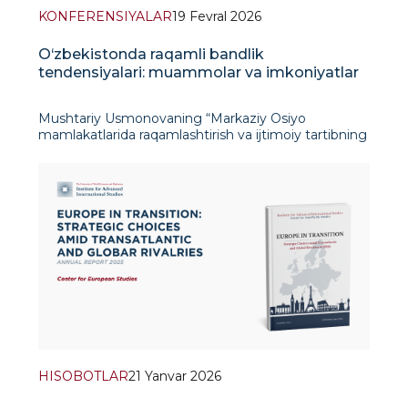
KONFERENSIYALAR
19 Fevral 2026
O‘zbekistonda raqamli bandlik
tendensiyalari: muammolar va imkoniyatlar
Mushtariy Usmonovaning “Markaziy Osiyo
mamlakatlarida raqamlashtirish va ijtimoiy tartibning
o‘zgarishi” (Astana, 2025) xalqaro konferensiyasi
to‘plamida chop etilgan maqolasida To‘rtinchi sanoat
inqilobi sharoitida mamlakat
HISOBOTLAR
21 Yanvar 2026