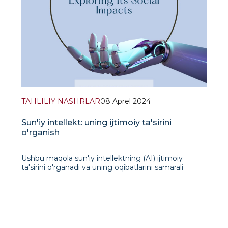
TAHLILIY NASHRLAR
08 Aprel 2024
Sun'iy intellekt: uning ijtimoiy ta'sirini
o'rganish
Ushbu maqola sun'iy intellektning (AI) ijtimoiy
ta'sirini o'rganadi va uning oqibatlarini samarali
boshqarish haqida tushuncha beradi. AI jamiyatni
o'zgartirish uchun potentsialga ega bo'lsa-da, u
muhim axloqiy, iqtisodiy va ijtimoiy tashvishlarni
keltirib chiqaradi. Ushbu maqola etika, ish joyin