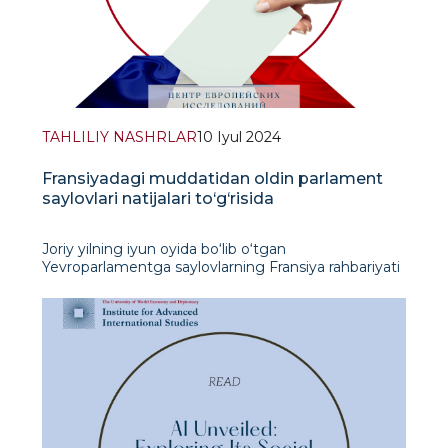
TAHLILIY NASHRLAR
10 Iyul 2024
Fransiyadagi muddatidan oldin parlament
saylovlari natijalari to‘g‘risida
Joriy yilning iyun oyida bo‘lib o‘tgan
Yevroparlamentga saylovlarning Fransiya rahbariyati
uchun umidsiz natijalaridan so‘ng Emmanuel
Makron 31-iyun va 7-iyul kunlari ikki turda bo‘lib
o‘tgan muddatidan oldin parlament saylovlari
o‘tkazilishini e’lon qild