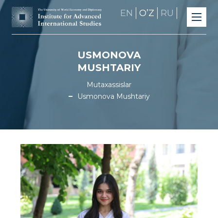
EN
OʼZ
RU
USMONOVA
MUSHTARIY
Mutaxassislar
Usmonova Mushtariy