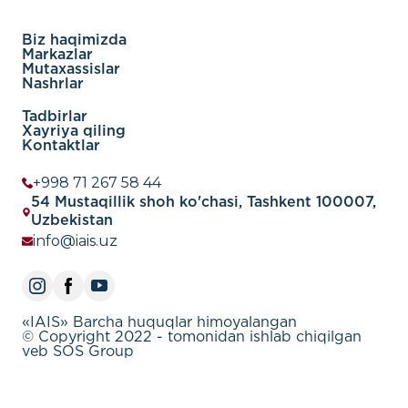
Biz haqimizda
Markazlar
Mutaxassislar
Nashrlar
Tadbirlar
Xayriya qiling
Kontaktlar
+998 71 267 58 44
54 Mustaqillik shoh ko'chasi, Tashkent 100007,
Uzbekistan
info@iais.uz
«IAIS» Barcha huquqlar himoyalangan
© Copyright 2022 - tomonidan ishlab chiqilgan
veb SOS Group