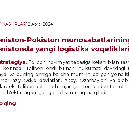
Y NASHRLAR
12 Aprel 2024
oniston-Pokiston munosabatlarining
nistonda yangi logistika voqeliklar
strategiya.
Tolibon hokimiyat tepasiga kelishi bilan tash
 ko‘rinadi. Tolibon endi birinchi hukumati davridagi 
ydi va buning o'rniga barcha mumkin bo'lgan yo'nalishl
i. Markaziy Osiyo davlatlari, Xitoy, Ozarbayjon va ara
ardek. Tolibon xalqaro hamjamiyat tomonidan tan olini
 sub'ekt maqomiga ega bo'lishni maqsad qiladi.
 o'qing