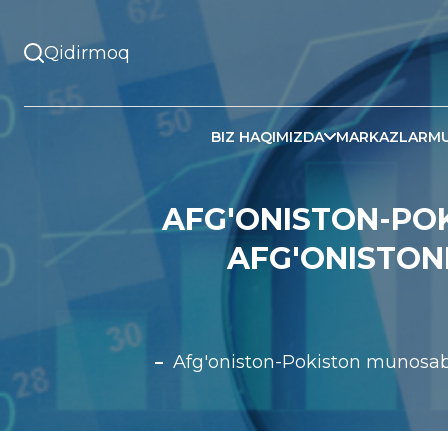
BIZ HAQIMIZDA
MARKAZLAR
MU
AFG'ONISTON-PO
AFG'ONISTON
Afg'oniston-Pokiston munosabat