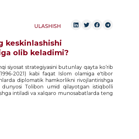
ULASHISH
 keskinlashishi
iga olib keladimi?
qi siyosat strategiyasini butunlay qayta ko‘rib
(1996-2021) kabi faqat Islom olamiga e'tibor
arda diplomatik hamkorlikni rivojlantirishga
b dunyosi Tolibon umid qilayotgan istiqbolli
shga intiladi va xalqaro munosabatlarda teng