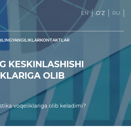
EN
OʼZ
RU
ILING
YANGILIKLAR
KONTAKTLAR
 KESKINLASHISHI
KLARIGA OLIB
tika voqeliklariga olib keladimi?