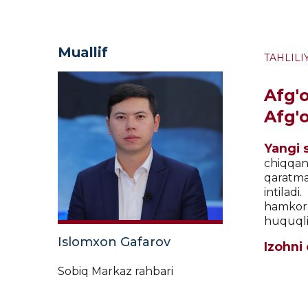
Muallif
TAHLILI
Afg'
Afg'o
Yangi 
chiqqan
qaratma
intilad
hamkorl
huquqli
Islomxon Gafarov
Izohni
Sobiq Markaz rahbari