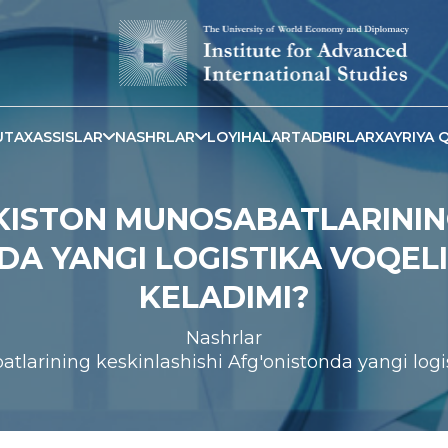
TAXASSISLAR
NASHRLAR
LOYIHALAR
TADBIRLAR
XAYRIYA Q
KISTON MUNOSABATLARINING
DA YANGI LOGISTIKA VOQELI
KELADIMI?
Nashrlar
larining keskinlashishi Afg'onistonda yangi logis