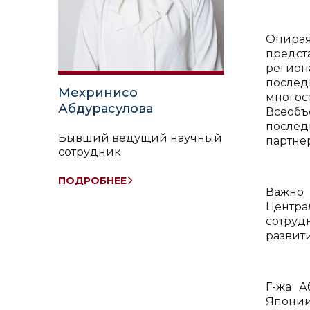
Опирая
предс
регион
послед
Мехринисо
многос
Абдурасулова
Всеобъ
послед
Бывший ведущий научный
партне
сотрудник
ПОДРОБНЕЕ
Важно 
Центр
сотруд
развит
Г-жа А
Японии