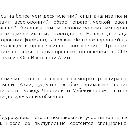
сь на более чем десятилетний опыт анализа поли
тавит всесторонний обзор стратегической эв
альной безопасности и экономических императи
ние директивы из ежегодного Белого доклада
торонних форматах, таких как Четырехсторонний д
емлющее и прогрессивное соглашение о Транстихо
ние события в двусторонних отношениях с СШ
рами из Юго-Восточной Азии.
отметить, что она также рассмотрит расширяю
альной Азии, уделив особое внимание поли
ничества между Японией и Узбекистаном, от ин
ии до культурных обменов.
бдурасулова готова познакомить участников с 
. После ее выступления состоится специальна