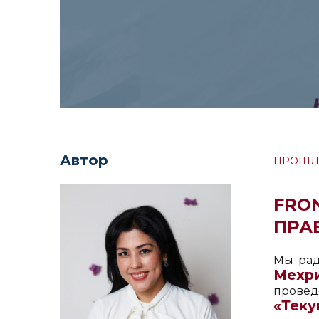
Автор
ПРОШЛ
FRO
ПРА
Мы рад
Мехри
п
«Теку