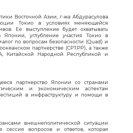
тики Восточной Азии, г-жа Абдурасулова
олюции Токио в условиях меняющейся
вов. Ее выступление будет охватывать
 Японии, углубление участия Токио в
иалог по вопросам безопасности (Quad) и
океанском партнерстве (CPTPP), а также
А, Китайской Народной Республикой и
щееся партнерство Японии со странами
тическим и экономическим аспектам
вестиций в инфраструктуру и помощи в
нюансами внешнеполитической ситуации
я сессия вопросов и ответов, которая