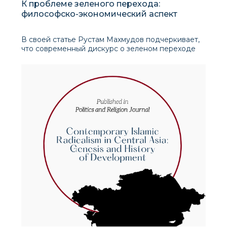
К проблеме зеленого перехода:
философско-экономический аспект
В своей статье Рустам Махмудов подчеркивает,
что современный дискурс о зеленом переходе
требует более глубокого и нелинейного
осмысления. Автор, опираясь на определения
Европейской комиссии, отмечает, что зеленый
переход предполагает не просто
технологические инновации,