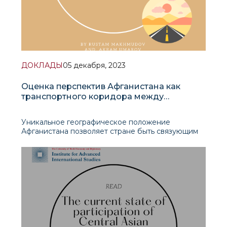
ДОКЛАДЫ
05 декабря, 2023
Оценка перспектив Афганистана как
транспортного коридора между
Центральной Азией и Южной Азией
Уникальное географическое положение
Афганистана позволяет стране быть связующим
звеном между Центральной и Южной Азией и
Ближним Востоком. Однако за последние
двадцать лет, во время правления Хамида Карзая
и Ашрафа Гани, такой потенциал фактически не
был реализован. Во многом это рассматривалось