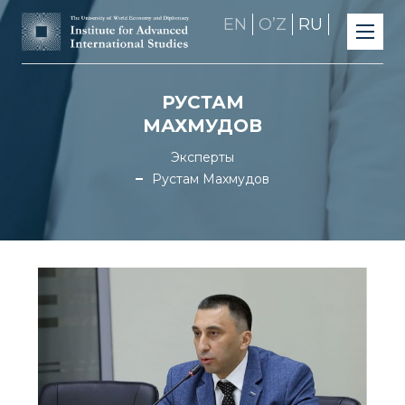
EN
OʼZ
RU
РУСТАМ
МАХМУДОВ
Эксперты
Рустам Махмудов