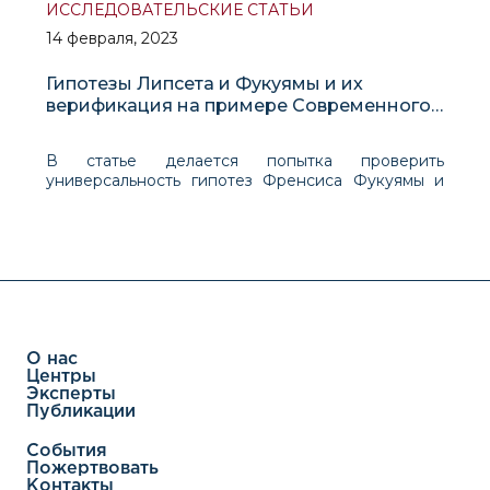
ИССЛЕДОВАТЕЛЬСКИЕ СТАТЬИ
14 февраля, 2023
Гипотезы Липсета и Фукуямы и их
верификация на примере Современного
Китая
В статье делается попытка проверить
универсальность гипотез Френсиса Фукуямы и
Сеймура Мартина Липсета о положительной
корреляции богатства и потребительской
культуры с либерализмом и демократией на
примере некоторых развивающихся стран и
современного Китая. Ключевым
О нас
Центры
Эксперты
Публикации
События
Пожертвовать
Контакты