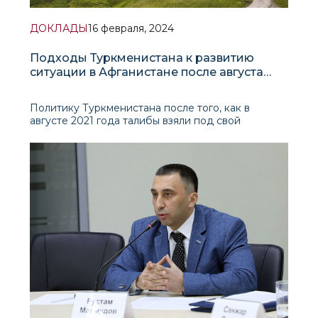
ДОКЛАДЫ
16 февраля, 2024
Подходы Туркменистана к развитию
ситуации в Афганистане после августа
2021 года
Политику Туркменистана после того, как в
августе 2021 года талибы взяли под свой
контроль Кабул и всю территорию Афганистана,
можно охарактеризовать как проактивную,
направленную на установление конструктивных,
рабочих и взаимовыгодных отношений с новыми
властями страны. Тем временем Ашхабад стре