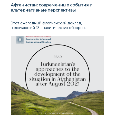
Афганистан: современные события и
альтернативные перспективы
Этот ежегодный флагманский доклад,
включающий 13 аналитических обзоров,
предлагает альтернативный взгляд на события и
события в Афганистане и вокруг него, отдавая
приоритет своевременным и значимым
тематическим и региональным подходам.
Очевидно, что быстрый приход Талибана к
власти в августе 2021