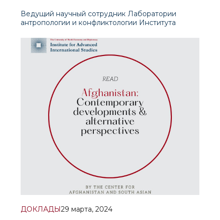
Ведущий научный сотрудник Лаборатории
антропологии и конфликтологии Института
перспективных международных исследований
(ИПМИ) Рустам Махмудов опубликовал статью
на тему «Центральная Азия перед вызовом
современной идентификационной динамики» в
Сборнике статей международной конференции
ДОКЛАДЫ
29 марта, 2024