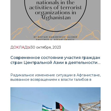
ДОКЛАДЫ
30 октября, 2023
Современное состояние участия граждан
стран Центральной Азии в деятельности
террористических организаций в
Афганистане
Радикальное изменение ситуации в Афганистане,
вызванное возвращением к власти талибов в
августе 2021 года, поставило вопрос о
дальнейшем развитии джихадистских
террористических движений в регионе, а также
об участии граждан стран Центральной Азии. .
Оценки экспертов, сделанные сразу после
падения