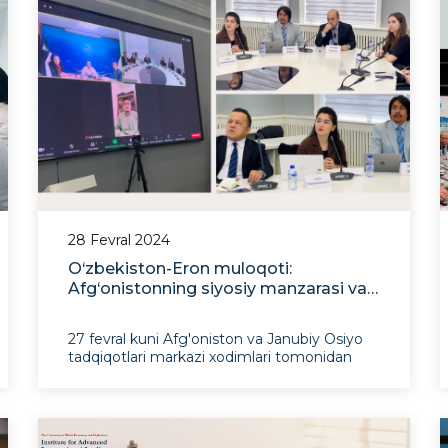
28 Fevral 2024
O‘zbekiston-Eron muloqoti:
Afg‘onistonning siyosiy manzarasi va
mintaqaviy muammolarini baholash
27 fevral kuni Afg'oniston va Janubiy Osiyo
tadqiqotlari markazi xodimlari tomonidan
taqdim etilgan istiqbolli xalqaro tadqiqotlar
instituti Sharqiy strategik tadqiqotlar instituti
(IVSI, Eron) bilan onlayn uchrashuv o'tkazdi.
Suhbat davomida har ikki tomonning
ekspertlari Afg'onistondagi vaziyat