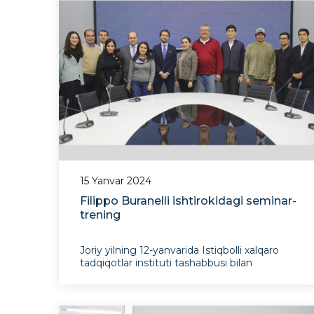
munosabatlar
15 Yanvar 2024
Filippo Buranelli ishtirokidagi seminar-
trening
Joriy yilning 12-yanvarida Istiqbolli xalqaro
tadqiqotlar instituti tashabbusi bilan
Shotlandiyadagi Sent-Endryus universiteti
Xalqaro munosabatlar maktabi dotsenti
Filippo Kosta Buranelli tomonidan "Markaziy
Osiyo, xalqaro munosabatlar nazariyasi va