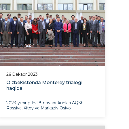
metodologik davra
26 Dekabr 2023
O'zbekistonda Monterey trialogi
haqida
2023-yilning 15-18-noyabr kunlari AQSh,
Rossiya, Xitoy va Markaziy Osiyo
davlatlarining yetakchi ekspertlari ishtirokida
Toshkent shahrida Monterey trialogining
ochilish marosimi bo‘lib o‘tdi. Tadbir
Montereydagi Midlberi xalqaro tadqiqotlar