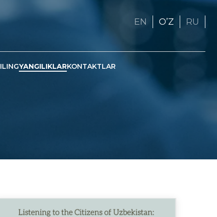
EN
OʼZ
RU
ILING
YANGILIKLAR
KONTAKTLAR