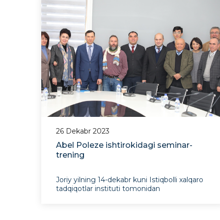
tadqiqot usullari" mavzusida ilmiy seminar
tas
26 Dekabr 2023
Abel Poleze ishtirokidagi seminar-
trening
Joriy yilning 14-dekabr kuni Istiqbolli xalqaro
tadqiqotlar instituti tomonidan
“SCOPUSdagi nashrlar va universitetlarga
tashqi moliyalashtirishni jalb qilish
yondashuvlari” mavzusida taniqli xalqaro