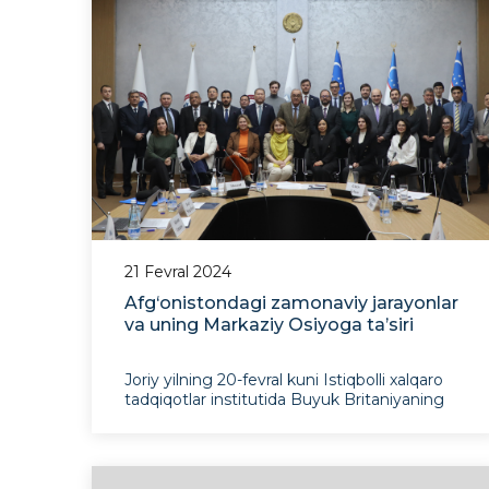
21 Fevral 2024
Afg‘onistondagi zamonaviy jarayonlar
va uning Markaziy Osiyoga ta’siri
Joriy yilning 20-fevral kuni Istiqbolli xalqaro
tadqiqotlar institutida Buyuk Britaniyaning
Xorijiy hamdo‘stlik va taraqqiyot vazirligi bilan
hamkorlikda seminar bo‘lib o‘tdi. Tadbirda
xavfsizlik tadqiqotlari, terrorizm va
ekstremizm, mintaqaviy tadqiqotlar, xalqaro