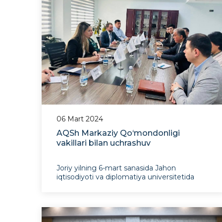
06 Mart 2024
AQSh Markaziy Qo‘mondonligi
vakillari bilan uchrashuv
Joriy yilning 6-mart sanasida Jahon
iqtisodiyoti va diplomatiya universitetida
Istiqbolli xalqaro taqdiqotlar instituti
tomonidan AQSh Markaziy Qo‘mondonligi
Mazkur uchrashuvda AQSh Markaziy
vakillari bilan uchrashuv tashkil etildi.
Qo‘mondonligidan Geryk Paige, Christy
Leveng