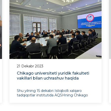
21 Dekabr 2023
Chikago universiteti yuridik fakulteti
vakillari bilan uchrashuv haqida
Shu yilning 15 dekabri Istiqbolli xalqaro
tadqiqotlar institutida AQSHning Chikago
universiteti huquq fakulteti professori Tom
Ginsburg boshchiligidagi delegatsiya bilan
uchrashuv bo‘lib o‘tdi.