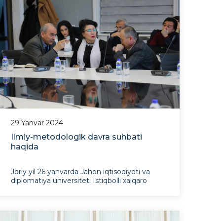
29 Yanvar 2024
Ilmiy-metodologik davra suhbati
haqida
Joriy yil 26 yanvarda Jahon iqtisodiyoti va
diplomatiya universiteti Istiqbolli xalqaro
tadqiqotlar instituti tomonidan “O’zbekiston
Respublikasi va hududlarining 2050 yilgacha
demografik rivojlanish prognozlari natijalari
taqdimoti”ga bag’ishlangan ilmiy-