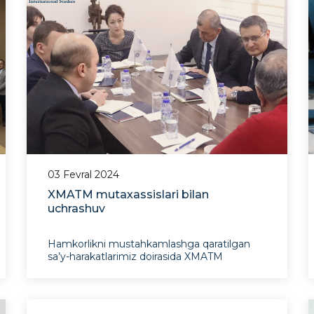
03 Fevral 2024
XMATM mutaxassislari bilan
uchrashuv
Hamkorlikni mustahkamlashga qaratilgan
sa’y-harakatlarimiz doirasida XMATM
mutaxassislari yaqinda JIDU qoshidagi
IXTIga tashrif buyurishdi. Doʻstona muloqot
chogʻida har ikki jamoa global siyosiy
tendentsiyalar, Markaziy Osiyodagi