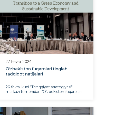
27 Fevral 2024
O‘zbekiston fuqarolari tinglab
tadqiqot natijalari
26-fevral kuni “Taraqqiyot strategiyasi”
markazi tomonidan “O‘zbekiston fuqarolari
tinglab tadqiqot natijalari: Yashil iqtisodiyot va
barqaror rivojlanishga o‘tish” mavzusida
tadbir bo‘lib o‘tdi. Muhokamalarda quyidagi
tashkilotlar vakillari ishtiro