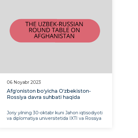
instituti (AQSh) va JIDU huzuridagi Istiqbo
06 Noyabr 2023
Afg‘oniston bo‘yicha O‘zbekiston-
Rossiya davra suhbati haqida
Joriy yilning 30-oktabr kuni Jahon iqtisodiyoti
va diplomatiya universitetida IXTI va Rossiya
Fanlar Akademiyasi Jahon iqtisoditoti va
xalqaro munosabatlar instituti (IMEMO) tahlil
markazlari o‘rtasida "Afg‘oniston: xavf va