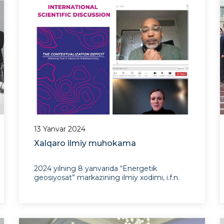
mintaqaviy hamkorlik i
13 Yanvar 2024
Xalqaro ilmiy muhokama
2024 yilning 8 yanvarida “Energetik
geosiyosat” markazining ilmiy xodimi, i.f.n.
A.A.Abduvaliyev UNESCO bilan hamkorlikda
The International Science Council (ISC)
hamda The Centre for Science Futures
mualliflar jamoasi tomonidan tayyorlangan
“The Contextualization deficit. Refram