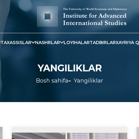
TAXASSISLAR
NASHRLAR
LOYIHALAR
TADBIRLAR
XAYRIYA Q
YANGILIKLAR
Bosh sahifa
Yangiliklar