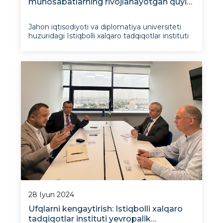
munosabatlarning rivojlanayotgan quyi
tizimi sifatida
Jahon iqtisodiyoti va diplomatiya universiteti
huzuridagi Istiqbolli xalqaro tadqiqotlar instituti
mutaxassislari “Markaziy Osiyo xalqaro
munosabatlarning rivojlanayotgan quyi tizimi
Moskvadagi
sifatida” jamoaviy monografiyasining
hammualliflari bo‘ldi.
28 Iyun 2024
Ufqlarni kengaytirish: Istiqbolli xalqaro
tadqiqotlar instituti yevropalik