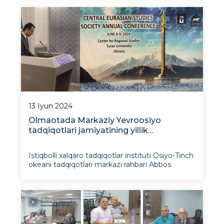
o‘tdi va unda hamkorlik imkoniyatlari
muhokama qilindi. Hamza Boltayev va Aziza
Muxammedova tomonidan afg‘on
13 Iyun 2024
Olmaotada Markaziy Yevroosiyo
tadqiqotlari jamiyatining yillik
konferensiyasi to‘g‘risida
Istiqbolli xalqaro tadqiqotlar instituti Osiyo-Tinch
okeani tadqiqotlari markazi rahbari Abbos
Boboxonov joriy yilning 6-9 iyun kunlari
Qozog‘istonning Olmaota shahridagi Turon
universitetda bo‘lib o‘tgan Markaziy Yevroosiyo
tadqiqotlari jamiyatining (Central Eurasian
Studies So