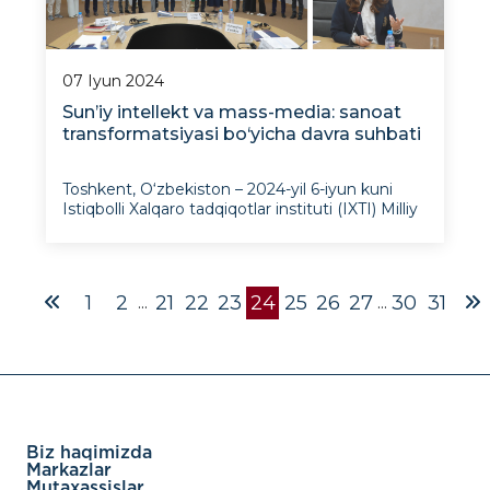
07 Iyun 2024
Sun’iy intellekt va mass-media: sanoat
transformatsiyasi bo‘yicha davra suhbati
Toshkent, O‘zbekiston – 2024-yil 6-iyun kuni
Istiqbolli Xalqaro tadqiqotlar instituti (IXTI) Milliy
mass-media jamg‘armasi bilan hamkorlikda
Jahon iqtisodiyoti va diplomatiya universitetida
(JIDU) akademik hamjamiyat, jurnalist, blogger
va boshqa manfaatdor tomonlarni birlashtir
1
2
21
22
23
24
25
26
27
30
31
...
...
Biz haqimizda
Markazlar
Mutaxassislar