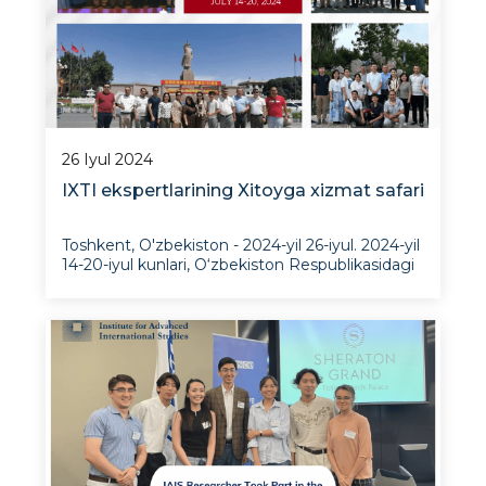
26 Iyul 2024
IXTI ekspertlarining Xitoyga xizmat safari
Toshkent, O'zbekiston - 2024-yil 26-iyul. 2024-yil
14-20-iyul kunlari, O‘zbekiston Respublikasidagi
Xitoy Xalq Respublikasi elchixonasining taklifiga
binoan, “Xitoy dasturi” rahbari Abbos Boboxonov
va Afg‘oniston va Janubiy Osiyoni o‘rganish
markazi