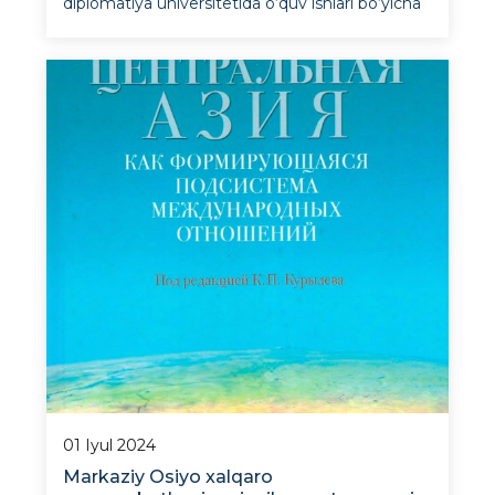
diplomatiya universitetida o‘quv ishlari bo‘yicha
birinchi prorektor A. Umarov, fan va
innovatsiyalar bo‘yicha prorektor G. Ismoilova
AQShning Toshkentdagi elchixonasi Ommaviy
diplomatiya bo‘limi xodimlari Xarrris Lipskomb
va
01 Iyul 2024
Markaziy Osiyo xalqaro