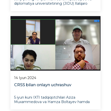
diplomatiya universitetining (JIDU) Xalqaro
munosabatlar kafedrasi dotsenti Ulug‘bek
Xasanov va Istiqbolli xalqaro tadqiqotlar
institutining (IXTI) ilmiy xodimi Islomxon
Gafarov Al-Farobiy nomidagi Qozoq milliy
universiteti (QozMU) tomonidan
14 Iyun 2024
CRSS bilan onlayn uchrashuv
5 iyun kuni IXTI tadqiqotchilari Aziza
Muxammedova va Hamza Boltayev hamda
CRSS (Pokiston) vakillari Sameena Imtiyaz va
Junaid Xon o‘rtasida onlayn uchrashuv bo‘lib