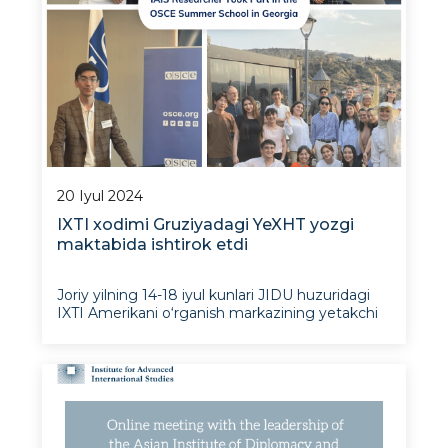
20 Iyul 2024
IXTI xodimi Gruziyadagi YeXHT yozgi
maktabida ishtirok etdi
Joriy yilning 14-18 iyul kunlari JIDU huzuridagi
IXTI Amerikani o‘rganish markazining yetakchi
ilmiy xodimi Fazliddin Djamalov AQSh missiyasi
va Finlyandiyaning YeXHTdagi doimiy
vakolatxonasi homiyligida Tashkilotning
mojarolarning oldini olish markazi tomonidan
tashkil etilgan Markaziy Osi