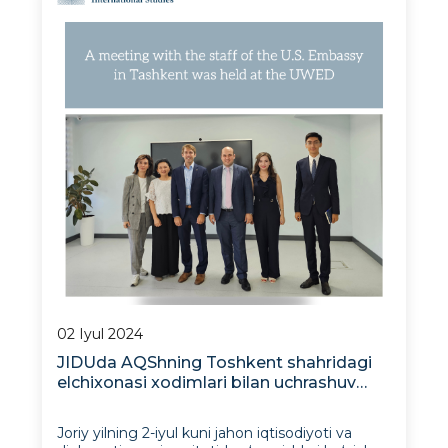
tomonidan Afg‘oniston va Janubiy Osiyoni
o‘rganish yet
02 Iyul 2024
JIDUda AQShning Toshkent shahridagi
elchixonasi xodimlari bilan uchrashuv
bo‘lib o‘tdi
Joriy yilning 2-iyul kuni jahon iqtisodiyoti va