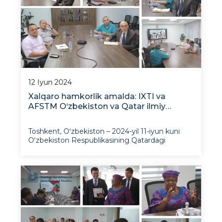
12 Iyun 2024
Xalqaro hamkorlik amalda: IXTI va
AFSTM O‘zbekiston va Qatar ilmiy
hamjamiyatlari o‘rtasida aloqalar
o‘rnatmoqda
Toshkent, Oʻzbekiston – 2024-yil 11-iyun kuni
Oʻzbekiston Respublikasining Qatardagi
elchixonasi koʻmagida Istiqbolli xalqaro
tadqiqotlar institutining (IXTI) Arab fan va
siyosat tadqiqotlari markazi (AFSTM) bilan
masofaviy (onlayn) uchrashuv