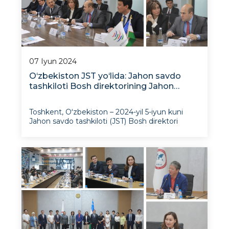
07 Iyun 2024
O‘zbekiston JST yo‘lida: Jahon savdo
tashkiloti Bosh direktorining Jahon
iqtisodiyoti va diplomatiya universitetiga
tashrifi
Toshkent, Oʻzbekiston – 2024-yil 5-iyun kuni
Jahon savdo tashkiloti (JST) Bosh direktori
doktor Ngozi Okonjo-Iveala Jahon iqtisodiyoti
va diplomatiya universitetiga (JIDU) tashrif
buyurdi. Universitet rahbariyati, tadqiqotchilar,
talabalar va Istiqbolli xalqaro tadqiqotlar instituti
(IXTI)