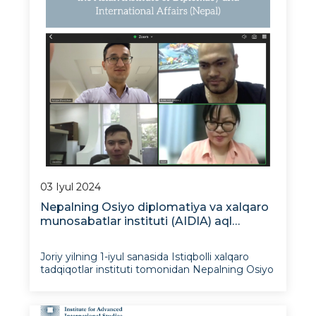
03 Iyul 2024
Nepalning Osiyo diplomatiya va xalqaro
munosabatlar instituti (AIDIA) aql
markazi rahbariyati bilan onlayn
uchrashuv
Joriy yilning 1-iyul sanasida Istiqbolli xalqaro
tadqiqotlar instituti tomonidan Nepalning Osiyo
diplomatiya va xalqaro munosabatlar instituti
(AIDIA) aql markazi rahbariyati bilan onlayn
uchrashuv tashkil etildi. Uchrashuvda IXTI