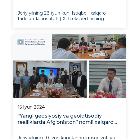
hamkasblar bilan hamkorlikni
mustahkamlamoqda
Joriy yilning 28-iyun kuni Istiqbolli xalqaro
tadqiqotlar instituti (IXTI) ekspertlarining
Yevropa Ittifoqining O‘zbekistondagi
delegatsiyasi (YI Delegatsiyasi) vakillari bilan
uchrashuvi bo‘lib o‘tdi. IXTI tomonidan direktor
o‘rinbosari Shaxboz Axmedov, Yevropa
tadqiqotla
15 Iyun 2024
“Yangi geosiyosiy va geoiqtisodiy
realliklarda Afg‘oniston” nomli xalqaro
konferensiyasi to‘g‘risida
Joriy yilning 10-iyun kuni Jahon iqtisodiyoti va