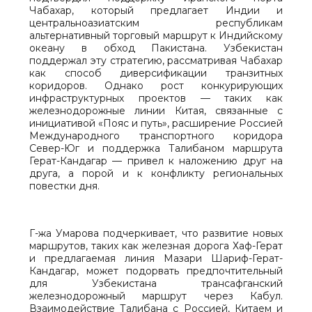
Чабахар, который предлагает Индии и
центральноазиатским республикам
альтернативный торговый маршрут к Индийскому
океану в обход Пакистана. Узбекистан
поддержал эту стратегию, рассматривая Чабахар
как способ диверсификации транзитных
коридоров. Однако рост конкурирующих
инфраструктурных проектов — таких как
железнодорожные линии Китая, связанные с
инициативой «Пояс и путь», расширение Россией
Международного транспортного коридора
Север-Юг и поддержка Талибаном маршрута
Герат-Кандагар — привел к наложению друг на
друга, а порой и к конфликту региональных
повестки дня.
Г-жа Умарова подчеркивает, что развитие новых
маршрутов, таких как железная дорога Хаф-Герат
и предлагаемая линия Мазари Шариф-Герат-
Кандагар, может подорвать предпочтительный
для Узбекистана трансафганский
железнодорожный маршрут через Кабул.
Взаимодействие Талибана с Россией, Китаем и