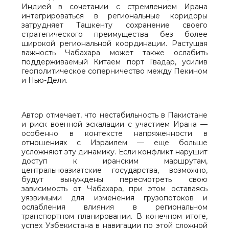
Индией в сочетании с стремлением Ирана
интегрироваться в региональные коридоры
затрудняет Ташкенту сохранение своего
стратегического преимущества без более
широкой региональной координации. Растущая
важность Чабахара может также ослабить
поддерживаемый Китаем порт Гвадар, усилив
геополитическое соперничество между Пекином
и Нью-Дели.
Автор отмечает, что нестабильность в Пакистане
и риск военной эскалации с участием Ирана —
особенно в контексте напряженности в
отношениях с Израилем — еще больше
усложняют эту динамику. Если конфликт нарушит
доступ к иранским маршрутам,
центральноазиатские государства, возможно,
будут вынуждены пересмотреть свою
зависимость от Чабахара, при этом оставаясь
уязвимыми для изменения грузопотоков и
ослабления влияния в региональном
транспортном планировании. В конечном итоге,
успех Узбекистана в навигации по этой сложной