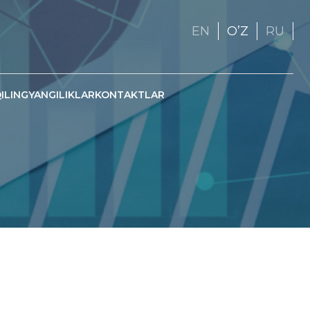
EN
OʼZ
RU
ILING
YANGILIKLAR
KONTAKTLAR