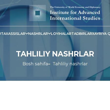
TAXASSISLAR
NASHRLAR
LOYIHALAR
TADBIRLAR
XAYRIYA Q
TAHLILIY NASHRLAR
Bosh sahifa
Tahliliy nashrlar