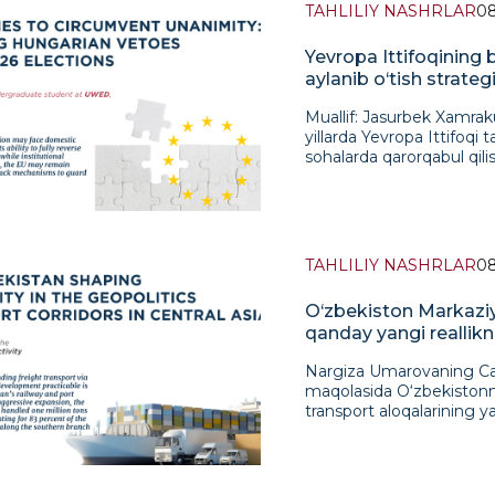
TAHLILIY NASHRLAR
08
Yevropa Ittifoqining 
aylanib o‘tish strategi
vetosini yengib o‘tish
Muallif: Jasurbek Xamrakulov, JIDU talabasi, IXTI amaliyotchisi Kirish So‘nggi yillarda Yevropa Ittifoqi tashqi siyosat va moliyaviy yordam kabi muhim sohalarda qarorqabul qilish jarayonida tobora kuchayib borayotgan institutsional turg‘unlikka duch kelmoqda. Shu nuqtai nazardan, Vengriya Viktor Orban rahbarligida YI doirasidagi jamoaviy qarorlarni, ayniqsa Ukrainaga ajratiladigan moliyaviy yordam paketlarini bir necha bor veto qilish orqalito‘sib kelmoqda. Bu holat kuchayib borayotgan geosiyosiy keskinlik sharoitida YI boshqaruvtizimining strukturaviy zaifliklarini yaqqol namoyon etdi. Vengriya tomonidan qayta-qayta qo‘llanilgan vetolar, xususan, Ukrainaga ajratilishirejalashtirilgan 90 milliard yevrolik moliyaviy yordam paketi masalasida, yevropalik yetakchilartomonidan keskin tanqidga sabab bo‘ldi. Viktor Orbanni vetoni bekor qilishga undash bo‘yichakuchli bosimga qaramay, Bryusselda o‘tkazilgan sammitda murosaga erishilmadi, bu esa Ittifoqichidagi jiddiy kelishmovchiliklarni ochiq ko‘rsatdi. Orbán o‘z pozitsiyasini Vengriyaga neft yetkazib beruvchi “Drujba” quvurining shikastlanishibilan bog‘liq bahs bilan izohladi. Shu bilan birga, boshqa YI yetakchilari norozilik bildirib, unijamoaviy majburiyatlarga putur yetkazishda aybladilar hamda Ukrainaga yordam urush sharoitidanihoyatda muhim ekanini ta’kidladilar. Energetika va toza havo tadqiqotlari markazima’lumotlariga ko‘ra, Vengriya va Slovakiya yanvar oyida ushbu quvur orqali taxminan 137 million yevro miqdorida Rossiya neftini import qilgan. Xabarlarga ko‘ra, yanvar oxirida Rossiyahavo zarbalari natijasida (Kiyevga ko‘ra) quvurning Ukrainadagi g‘arbiy tarmog‘i shikastlanganva neft oqimi to‘xtagan. Vengriya esa bu fikrga qo‘shilmay, aksincha Ukrainani quvurdanfoydalanishni to‘sishda ayblamoqda. Yuzaga kelgan vaziyat YI qaror qabul qilish tizimidagi asosiy muammolardan biri bu bir ovozdanqaror qabul qilish (unanimity) tamoyilini yaqqol namoyon etadi. Ushbu tamoyil har qanday a’zodavlatga, qolgan davlatlarning katta qo‘llab-quvvatlashiga qaramay, umumiy qarorlarni bloklashimkonini beradi. Amalda bu Vengriyaga o‘z pozitsiyasidan siyosiy imtiyozlar olish yokisuverenitetni himoya qilish hamda “Bryussel”ga qarshi turish kabi ichki siyosiy narrativlarniilgari surish uchun foydalanish imkonini bermoqda. Natijada siyosiy jarayonlarda turg‘unlikyuzaga kelmoqda: ayniqsa Ukrainaga yordam bilan bog‘liq muhim tashabbuslar kechiktirilmoqdayoki butunlay to‘sib qo‘yilmoqda. Bundan tashqari, bu holat Yevropa Ittifoqining xalqaromaydondagi obro‘sini zaiflashtiradi va uni yagona geosiyosiy aktyor sifatida harakat qilishqobiliyatiga putur yetkazadi. Shu jihatdan, bu vaziyat bilvosita Rossiya manfaatlariga xizmatqilmoqda, chunki u Yevropaning Ukrainaga yordam ko‘rsatish mexanizmlarini izdan chiqarishgaintilmoqda. Vengriya bilan bog‘liq holat ayniqsa muhim, chunki u nafaqat siyosiykelishmovchiliklarni, balki YI doirasida huquq ustuvorligi va demokratik standartlarga rioyaetilishi bilan bog‘liq chuqurroq muammolarni ham aks ettiradi. Vetoni aylanib o‘tish mexanizmlari Ayrim ekspertlarning fikricha, Ukraina mojarosi kabi favqulodda sharoitlarda Yevropa IttifoqiVengriya vetosini huquqiy jihatdan aylanib o‘tishi mumkin, agar u YI ning asosiy qadriyatlariga, xususan, Yevropa Ittifoqi to‘g‘risidagi shar
TAHLILIY NASHRLAR
08
O‘zbekiston Markaziy
qanday yangi reallik
Nargiza Umarovaning Cas
maqolasida O‘zbekistonni
transport aloqalarining y
harakatlantiruvchi kuchla
Kaspiy dengizi orqali yu
temir yo‘l va port infrat
alohida e’tibor qaratilga