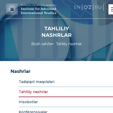
EN
OʼZ
RU
TAHLILIY
NASHRLAR
Bosh sahifa
Tahliliy nashrlar
Nashrlar
Tadqiqot maqolalari
Tahliliy nashrlar
Hisobotlar
Konferensiyalar