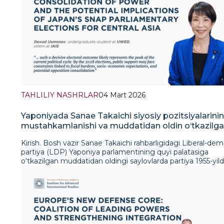
TAHLILIY NASHRLAR
04 Mart 2026
Yaponiyada Sanae Takaichi siyosiy pozitsiyalarini
mustahkamlanishi va muddatidan oldin o‘tkazilg
parlament saylovlarining Markaziy Osiyo uchun
Kirish. Bosh vazir Sanae Takaichi rahbarligidagi Liberal-dem
ehtimoliy oqibatlari
partiya (LDP) Yaponiya parlamentining quyi palatasiga
o‘tkazilgan muddatidan oldingi saylovlarda partiya 1955-yil
tashkil etilganidan buyon eng yirik va misli ko‘rilmagan g‘a
qo‘lga kiritdi. Kengaygan institutsional mandat hukmron
partiyaga muxolifatning zaifligiga qaramasdan o‘z siyosiy 
tartibini faol amalga oshirish imkonini bermoqda. Mazkur g
avvalo, jamiyatda Takaichi yetakchiligiga bo‘lgan yuqori is
darajasi hamda samarali siyosiy mobilizatsiya kampaniyasi b