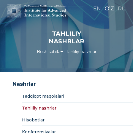
EN
OʼZ
RU
TAHLILIY
NASHRLAR
Bosh sahifa
Tahliliy nashrlar
Nashrlar
Tadqiqot maqolalari
Tahliliy nashrlar
Hisobotlar
Konferensiyalar