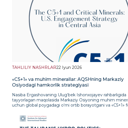
TAHLILIY NASHRLAR
22 Iyun 2026
«C5+1» va muhim minerallar: AQSHning Markaziy
Osiyodagi hamkorlik strategiyasi
Nasiba Ergashovaning Ulug‘bek Ishonxojayev rahbarligida
tayyorlagan maqolasida Markaziy Osiyoning muhim minera
uchun global poygadagi o‘rni ortib borayotgani va «C5+1» 
AQSHning mintaqa bilan hamkorligi uchun qanday qilib as
platformaga aylangani tahlil qilinadi. Maqolada uran, mis, liti
volfram, nodir yer elementlari va surma kabi minerallar endi
shunchaki iqtisodiy resurslar emas, balki toza energetika,