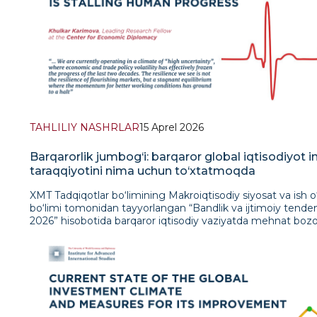
TAHLILIY NASHRLAR
15 Aprel 2026
Barqarorlik jumbog‘i: barqaror global iqtisodiyot 
taraqqiyotini nima uchun to‘xtatmoqda
XMT Tadqiqotlar bo‘limining Makroiqtisodiy siyosat va ish o‘r
bo‘limi tomonidan tayyorlangan “Bandlik va ijtimoiy tenden
2026” hisobotida barqaror iqtisodiy vaziyatda mehnat boz
o‘zgarishi haqidagi qiziqarli hodisa ochib berilgan. Bir qara
iqtisodiy tizimi hayratlanarli darajada barqaror ishlayotgand
tuyuladi. 2026-yilgacha global ishsizlik darajasi tarixan eng 
foiz darajasida qolishi prognoz qilinmoqda. Yigirmanchi asr
iqtisodiyotining an’anaviy lug‘atida bu g‘alaba deb baholani
mumkin. Biroq, bu “barqarorlik” matematik niqob – ish sifat
ijtimoiy adolatning chuqurlashib borayotgan inqirozini yash