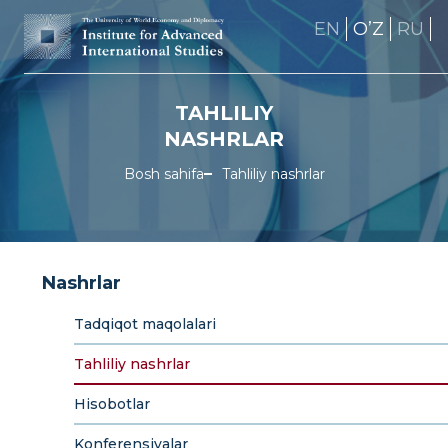
EN
OʼZ
RU
TAHLILIY
NASHRLAR
Bosh sahifa
Tahliliy nashrlar
Nashrlar
Tadqiqot maqolalari
Tahliliy nashrlar
Hisobotlar
Konferensiyalar