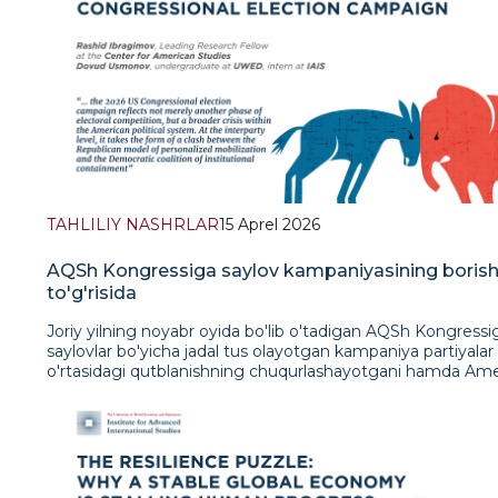
TAHLILIY NASHRLAR
15 Aprel 2026
AQSh Kongressiga saylov kampaniyasining borish
to'g'risida
Joriy yilning noyabr oyida bo'lib o'tadigan AQSh Kongressiga saylovlar bo'yicha jadal tus olayotgan kampaniya partiyalar o'rtasidagi qutblanishning chuqurlashayotgani hamda Amerika siyosiy tizimida jiddiy tarkibiy qayta guruhlanish yuz berayotganidan dalolat beradi. Rasman, Respublika partiyasi Kongressning har ikkala palatasi va ijro etuvchi hokimiyat ustidan nazoratni saqlab qolmoqda, biroq uning siyosiy imkoniyatlari ichki ziddiyatlar, ma'muriyatning tashqi siyosatidan jamoatchilik noroziligining o'sishi hamda ijtimoiy-iqtisodiy bosimning ortib borishi tufayli tobora cheklanib bormoqda. Ayni paytda, Demokratik partiya o'zining ichki xilma-xilligiga qaramay, Trampga qarshilik asosida jipslashish va Oq uyning boshqaruvdagi kamchiliklaridan elektoral safarbarlik omili sifatida foydalanish imkoniyatiga ega bo'lmoqda. Joriy davrning o'ziga xosligi shundaki, kurash bir vaqtning o'zida bir necha darajada kechmoqda. Birinchi daraja – Vakillar palatasi va Senat ustidan nazorat o'rnatish yo'lidagi respublikachilar va demokratlar o'rtasidagi partiyalararo qarama-qarshilik. Ikkinchi daraja – respublikachilarning o'z ichidagi Trampni qo'llab-quvvatlovchi MAGA qanoti, sentristlar (markazchilar) va an'anaviy konservatorlar o'rtasidagi partiya ichki kurashi. Uchinchi daraja – Demokratik partiya ichida an'anaviy partiya isteblishmenti, mo'tadil va so'l yo'nalishdagi progressiv guruhlar o'rtasida rollarning qayta taqsimlanishi. Bularning barchasi Kongress saylovlarini shunchaki partiyaviy mashinalar bellashuviga emas, balki Amerika hokimiyatining kelajakdagi konfiguratsiyasi atrofidagi yanada kengroq ziddiyat maydoniga aylantiradi. Respublika partiyasi. Zamonaviy respublikachilar lagerining asosiy o'ziga xos xususiyati uning D. Tramp shaxsiga yuqori darajada qaramligi bo'lib qolmoqda. MAGA o'zining hozirgi ko'rinishida Amerika konservatizmining klassik mafkuraviy platformasi emas, balki D. Trampning o'zi, uning ritorikasi, xulq-atvori va partiya elektoratining eng faol qismini safarbarlik holatida ushlab turish qobiliyati legitimlikning markaziy manbai bo'lib xizmat qiladigan shaxsiylashtirilgan siyosiy tuzilmadir. Bu respublikachilarga qisqa muddatli safarbarlik quvvatini ta'minlaydi, biroq ayni paytda partiyaning institutsional barqarorligini zaiflashtiradi, chunki partiya ichidagi sadoqat tobora barqaror dastur atrofida emas, balki yetakchiga nisbatan siyosiy sadoqat atrofida qurilmoqda. Shu fonda Respublika partiyasi ichida uchta yo'nalish tobora yaqqol ko'zga tashlanmoqda. Birinchisi – agar o'zgarishlar D. Trampdan chiqsa, kun tartibidagi har qanday o'zgarishni qo'llab-quvvatlashga tayyor bo'lgan bevosita Tramp tarafdorlari o'zagi. Ikkinchisi – nomzodlarning saylovchilari orasidagi ommabopligi, Kongress ustidan nazorat va institutlarning boshqaruvchanligi ustuvor bo'lib qolayotgan tizimliroq konservatorlar va partiya pragmatiklari. Uchinchisi – hozircha tashkiliy jihatdan shakllanmagan, ammo D. Trampning siyosiy sikli yakunlanganidan so'ng respublikachilar bazasi kimga meros bo'lib o'tishi haqidagi masala bilan bog'liq bo'lgan shartli post-trampistik qanot. Asosiy partiya ichki kurashi aynan ushbu vektorlar kesishmasida yuz bermoqda. Partiya ichidagi keskinlikning kuchayishiga qo'shimcha omil sifatida Eron kampaniyasi xizmat qildi, u ma'muriyat va partiya ichidagi tashqi siyosat "qirg'iylari" va elektoral pragmatiklar o'rtasidagi ziddiyatni keskinlashtirdi. Respublika isteblishmentining bir qismi kuch ishlatish orqali eskalatsiya qilish qat'iylikni namoyish etadi va kuchli hokimiyat qiyofasini mustahkamlaydi degan yondashuvga asoslanadi. Boshqa qismi esa, aksincha, urushni ichki xarajatlarning o'sishi, jamoatchilik kayfiyatining yomonlashishi va Kongress saylovlarida mag'lubiyatga uchrash xavfi bilan bog'laydi. Bunday sharoitda vitse-prezident J.D. Vens va davlat kotibi M. Rubio kabi ayrim shaxslarning Eron yo'nalishidan ehtiyotkorona uzoqlashishini yakka holat sifatida emas, balki mafkuraviy safarbarlik va elektoral hisob-kitob o'rtasidagi tafovut chuqurlashib borayotganining alomati sifatida baholash lozim. Ijro etuvchi hokimiyatdagi kadrlar bilan bog'liq beqarorlik ham ushbu muammoning jiddiy indikatoriga aylandi. Ichki xavfsizlik vaziri K. Noemning iste'fosi shuni ko'rsatdiki, respublikachilar uchun eng nozik va an'anaviy ravishda yutuqli bo'lgan yo'nalishlar, birinchi navbatda migratsiya siyosati va ichki xavfsizlik masalalari, avtomatik ravishda birlashtiruvchi resurs sifatida ishlashni to'xtatmoqda. Aksincha, janjallar, boshqaruvdagi muammolar va ochiq ziddiyatlar mavjud bo'lgan sharoitda ular ma'muriyatning beqarorligi bilan bog'lana boshlaydi. Saylovoldi kampaniyasi uchun bu ayniqsa nozik masala, chunki migratsiya mavzusi respublikachilar o'ziga xosligining eng muhim elementlaridan biri bo'lib qolmoqda. Tarif siyosati partiya ichidagi ziddiyatning yana bir omiliga aylandi. MAGA makoni uchun proteksionizm iqtisodiy millatchilikning muhim elementi va AQSh sanoat bazasini qayta tiklash uchun kurash ramzi bo'lib qolmoqda. Biroq Oliy sudning D. Tramp tomonidan kiritilgan tariflarni bekor qilish to'g'risidagi qarori va da'vogarlarning ularni qo'llash bilan bog'liq katta miqdordagi mablag'larni qaytarish haqidagi talablari shuni ko'rsatmoqdaki, D. Trampning savdo siyosati faqat siyosiy aktiv sifatida qabul qilinmay qoldi. Qat'iy tarif ritorikasining safarbarlikdagi foydasi bilan uning real ma'muriy, huquqiy va iqtisodiy oqibatlari o'rtasidagi tafovut tobora sezilarli bo'lmoqda. Natijada Respublika partiyasi ichida proteksionistik kursga mafkuraviy sodiqlik tarafdorlari va pragmatikroq ishbilarmon guruhlar manfaatlari o'rtasidagi kelishmovchilik kuchaymoqda. Demokratik partiya. Respublikachilardan farqli o'laroq, demokratlarning inqirozi shaxsiylashtirilgan emas, balki koalitsion xususiyatga ega. Demokratik partiyada partiya isteblishmenti, mo'tadil markazchilar, so'l progressivlar hamda korporatsiyalar va harbiy harakatlarga qarshi chiquvchi radikal qanot ajralib turadi. Odatdagi sharoitlarda bunday tarqoqlik yagona strategiya ishlab chiqishda jiddiy qiyinchiliklarni yuzaga keltirgan bo'lar edi. Shunga qaramay, hozirgi vaqtda D. Trampni umumiy rad etish kayfiyati ichki kelishmovchiliklarni ikkinchi darajaga surib, partiyani keng koalitsiyaga birlashtirmoqda. Demokratlarning siyosiy mantig'i bir nechta o'zaro bog'liq yo'nalishlar atrofida qurilmoqda. Birinchidan, bu institutlarni himoya qilish va D. Trampni Amerika demokratiyasining an'anaviy mexanizmlari yemirilishini tezlashtiruvchi shaxs sifatida ko'rsatish. Ikkinchidan, Oq uyning tashqi siyosiy kursini ichki ijtimoiy-iqtisodiy oqibatlar, birinchi navbatda, yashash narxining oshishi bilan bog'lashga intilish. Uchinchidan, ham mo'tadil, ham progressiv saylovchilarni jalb qilish uchun urushga va inqirozga qarshi ritorikadan foydalanish. Shu orqali demokratlar partiyaning turli qatlamlarini bitta umumiy g'oya atrofida birlashtirish imkoniyatiga ega bo'lmoqdalar: amaldagi ma'muriyat jamiyatga na barqaror strategiya, na ichki iqtisodiy kompensatsiya taklif qilmasdan turib, tashqi xavf-xatarlarni oshirmoqda. Shu bilan birga, Demokratik partiya ichidagi tafovutlar yo'qolib ketmaydi. Partiya markazi va an'anaviy isteblishment boshqaruvning prognoz qilinishini tiklashga, huquqiy normalarni himoya qilishga va ma'muriyatni institutsional cheklashga urg'u berishga moyil. So'l qanot esa vaziyatdan ijtimoiy kun tartibini kengaytirish, tashqi siyosatning harbiylashtirilishini tanqid qilish va korporativ-moliyaviy guruhlarga bosim o'tkazish uchun foydalanishga intiladi. Biroq, qisqa muddatli istiqbolda bu tafovutlar partiyani parchalashdan ko'ra, elektorat qamrovini kengaytirishga xizmat qiladi. Mo'tadillar va progressivlar turli saylovchilar qatlamiga yuzlanadi, ammo joriy siklda ular umumiy Trampga qarshi doirada harakat qilishadi. Eron inqirozi siyosiy qutblanish omili sifatida. Ichki siyosiy ziddiyatni tezlashtiruvchi asosiy tashqi omil Eron bilan urush bo'ldi. "Bayroq atrofida birlashish" degan an'anaviy mantiqdan farqli o'laroq, harbiy kampaniya ma'muriyatni qo'llab-quvvatlash darajasining o'sishiga olib kelmadi. Mojaroning dastlabki haftalarida harbiy harakatlarni qo'llab-quvvatlash barqaror ravishda past darajada qoldi yoki barqaror ijtimoiy ko'pchilikni shakllantirmaydigan darajada tebranib turdi. Aksariyat so'rovnomalarda harbiy kampaniyani ma'qullash darajasi taxminan 40 foiz atrofini tashkil etdi, norozilar ulushi esa sezilarli darajada yuqori edi. Shu bilan birga, jamoatchilik fikrining eng barqaror xususiyati shunchaki o'rtacha qo'llab-quvvatlash emas, balki mojaroga munosabat borasida partiyalar o'rtasidagi o'ta yuqori qutblanish bo'ldi. Respublikachilar orasida Eronga zarba berishni qo'llab-quvvatlash yuqoriligicha qolgan bo'lsa, demokratlar orasida deyarli bir ovozdan rad etish kayfiyati ustunlik qildi. Mustaqil saylovchilar ham ko'pincha tanqidiy yoki ehtiyotkorona pozitsiyani egallashdi. Bu shuni anglatadiki, mojaro partiyalararo ziddiyatlarni vaqtincha olib tashlashga qodir bo'lgan umummilliy xavfsizlik masalasiga aylanmadi. Aksincha, urush boshidanoq Amerika siyosatiga partiyalar o'rtasidagi va ularning ichidagi mavjud kelishmovchilik chiziqlarini kuchaytiruvchi qutblashtiruvchi omil sifatida kirib keldi. Strategik kommunikatsiya muammosi ham muhim omilga aylandi: ma'muriyat jamiyatda kampaniyaning yakuniy maqsadlari haqida aniq tushunchani shakllantira olmadi. Axborot noaniqligi sharoitida saylovchi siyosiy kursga ratsional baho berishga emas, balki prezidentga bo'lgan ishonchning tayanch darajasiga suyanishga moyil bo'ladi. Natijada harbiy harakatlar elektoratning katta qismi tomonidan birlashtiruvchi omil sifatida emas, balki ichki bo'linishni chuqurlashtiruvchi xavfli qadam