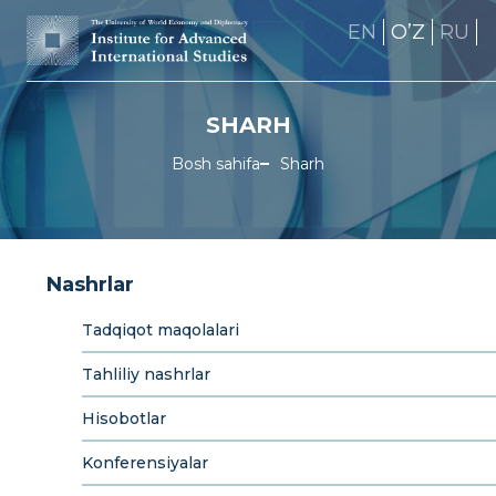
EN
OʼZ
RU
SHARH
Bosh sahifa
Sharh
Nashrlar
Tadqiqot maqolalari
Tahliliy nashrlar
Hisobotlar
Konferensiyalar