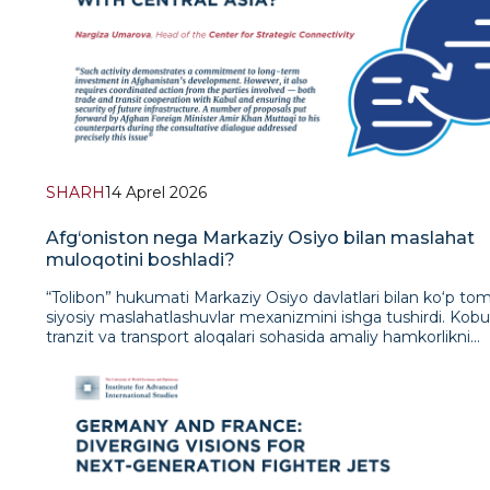
SHARH
14 Aprel 2026
Afg‘oniston nega Markaziy Osiyo bilan maslahat
muloqotini boshladi?
“Tolibon” hukumati Markaziy Osiyo davlatlari bilan ko‘p t
siyosiy maslahatlashuvlar mexanizmini ishga tushirdi. Kobu
tranzit va transport aloqalari sohasida amaliy hamkorlikni
kengaytirish uchun yangi muloqot maydonidan foydalanis
hamda bu jarayonda o‘zaro harakatlarni muvofiqlashtirishg
erishishni maqsad qilgan. Bu O‘zbekiston tashabbusi bilan 
tuzilgan Afg‘oniston bo‘yicha Markaziy Osiyo davlatlari ma
vakillarining Mintaqaviy aloqa guruhining joriy kun tartibi bi
hamohangdir. 2026-yil 16-fevralda Ostona (Qozog‘iston) sh
bo‘lib o‘tgan ushbu formatdagi navbatdan tashqari yig‘ilis